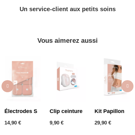
Un service-client aux petits soins
Vous aimerez aussi
KTENS
Électrodes S
Clip ceinture
Kit 
Prix
Prix
Prix
00 €
14,90 €
9,90 €
29,90